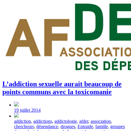
L’addiction sexuelle aurait beaucoup de
points communs avec la toxicomanie
Post
date
19 juillet 2014
Tagged
addiction
,
addictions
,
addictologie
,
afder
,
association
,
with
chercheurs
,
dépendance
,
drogues
,
Entraide
,
famille
,
groupes