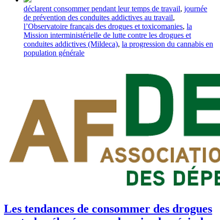
Tagged
déclarent consommer pendant leur temps de travail
,
journée
with
de prévention des conduites addictives au travail
,
l’Observatoire français des drogues et toxicomanies
,
la
Mission interministérielle de lutte contre les drogues et
conduites addictives (Mildeca)
,
la progression du cannabis en
population générale
Les tendances de consommer des drogues