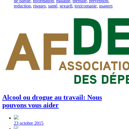
de parole
,
information
,
maladie
,
mentale
,
prevention
,
reduction
,
risques
,
santé
,
sexuell
,
toxicomanie
,
usagers
Alcool ou drogue au travail: Nous
pouvons vous aider
Post
date
23 octobre 2015