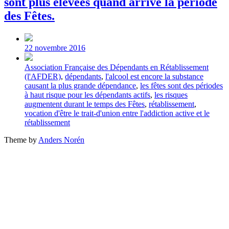
sont plus élevées quand arrive la période
des Fêtes.
Post
date
22 novembre 2016
Tagged
Association Française des Dépendants en Rétablissement
with
(l'AFDER)
,
dépendants
,
l'alcool est encore la substance
causant la plus grande dépendance
,
les fêtes sont des périodes
à haut risque pour les dépendants actifs
,
les risques
augmentent durant le temps des Fêtes
,
rétablissement
,
vocation d'être le trait-d'union entre l'addiction active et le
rétablissement
Theme by
Anders Norén