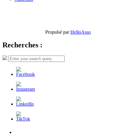
Propulsé par
HelloAsso
Recherches :
Search
Search
for:
L’AFDER