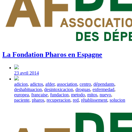
La Fondation Pharos en Espagne
Post
date
23 avril 2014
Tagged
adicion
,
adictos
,
afder
,
association
,
centro
,
dépendants
,
with
deshabituacion
,
desintoxicacion
,
droguas
,
enfermedad
,
europea
,
française
,
fundacion
,
metodo
,
mitos
,
nuevo
,
paciente
,
pharos
,
recuperacion
,
red
,
rétablissement
,
solucion