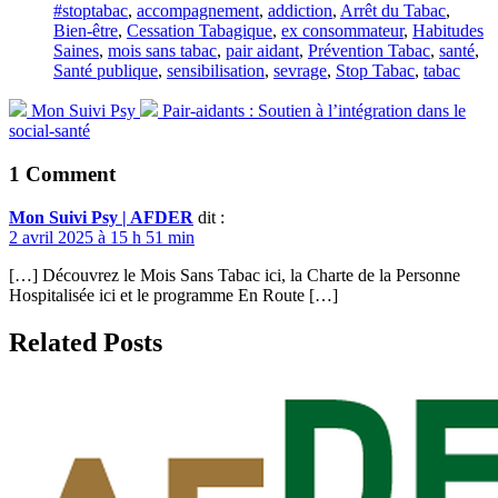
Tagged
#stoptabac
,
accompagnement
,
addiction
,
Arrêt du Tabac
,
with
Bien-être
,
Cessation Tabagique
,
ex consommateur
,
Habitudes
Saines
,
mois sans tabac
,
pair aidant
,
Prévention Tabac
,
santé
,
Santé publique
,
sensibilisation
,
sevrage
,
Stop Tabac
,
tabac
Previous
Next
Mon Suivi Psy
Pair-aidants : Soutien à l’intégration dans le
post:
post:
social-santé
1 Comment
Mon Suivi Psy | AFDER
dit :
2 avril 2025 à 15 h 51 min
[…] Découvrez le Mois Sans Tabac ici, la Charte de la Personne
Hospitalisée ici et le programme En Route […]
Related Posts