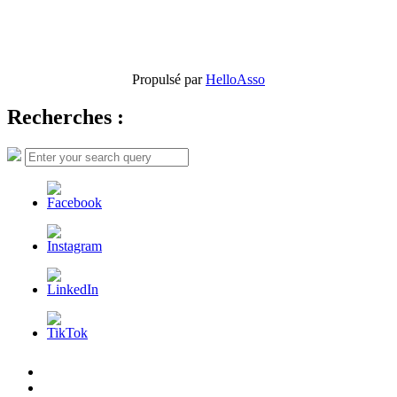
Propulsé par
HelloAsso
Recherches :
Search
Search
for:
L’AFDER
c’est
Nos