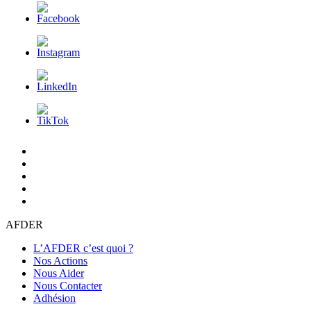
L’AFDER
c’est
Nos
quoi
Actions
Nous
?
Aider
Nous
Contacter
Adhésion
AFDER
L’AFDER c’est quoi ?
Nos Actions
Nous Aider
Nous Contacter
Adhésion