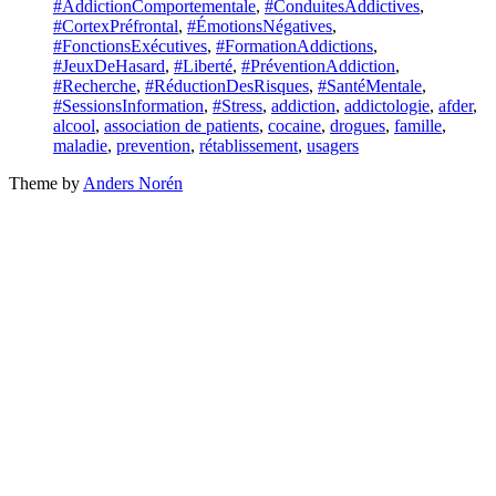
Tagged
#AddictionComportementale
,
#ConduitesAddictives
,
with
#CortexPréfrontal
,
#ÉmotionsNégatives
,
#FonctionsExécutives
,
#FormationAddictions
,
#JeuxDeHasard
,
#Liberté
,
#PréventionAddiction
,
#Recherche
,
#RéductionDesRisques
,
#SantéMentale
,
#SessionsInformation
,
#Stress
,
addiction
,
addictologie
,
afder
,
alcool
,
association de patients
,
cocaine
,
drogues
,
famille
,
maladie
,
prevention
,
rétablissement
,
usagers
Theme by
Anders Norén