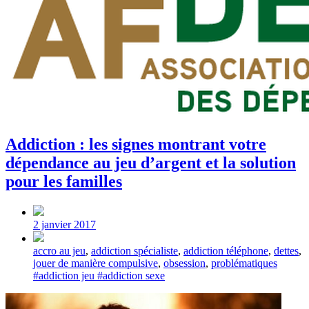
Addiction : les signes montrant votre
dépendance au jeu d’argent et la solution
pour les familles
Post
date
2 janvier 2017
Tagged
accro au jeu
,
addiction spécialiste
,
addiction téléphone
,
dettes
,
with
jouer de manière compulsive
,
obsession
,
problématiques
#addiction jeu #addiction sexe