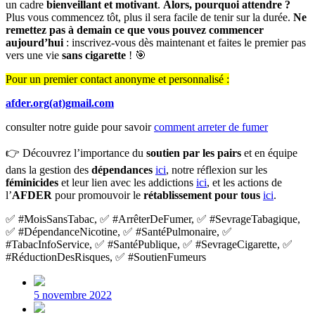
un cadre
bienveillant et motivant
.
Alors, pourquoi attendre ?
Plus vous commencez tôt, plus il sera facile de tenir sur la durée.
Ne
remettez pas à demain ce que vous pouvez commencer
aujourd’hui
: inscrivez-vous dès maintenant et faites le premier pas
vers une vie
sans cigarette
! 🎯
Pour un premier contact anonyme et personnalisé :
afder.org(at)gmail.com
consulter notre guide pour savoir
comment arreter de fumer
👉 Découvrez l’importance du
soutien par les pairs
et en équipe
dans la gestion des
dépendances
ici
, notre réflexion sur les
féminicides
et leur lien avec les addictions
ici
, et les actions de
l’
AFDER
pour promouvoir le
rétablissement pour tous
ici
.
✅ #MoisSansTabac, ✅ #ArrêterDeFumer, ✅ #SevrageTabagique,
✅ #DépendanceNicotine, ✅ #SantéPulmonaire, ✅
#TabacInfoService, ✅ #SantéPublique, ✅ #SevrageCigarette, ✅
#RéductionDesRisques, ✅ #SoutienFumeurs
Post
date
5 novembre 2022