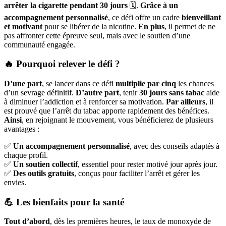
arrêter la cigarette pendant 30 jours
🗓️.
Grâce à un
accompagnement personnalisé
, ce défi offre un cadre
bienveillant
et motivant
pour se libérer de la nicotine.
En plus
, il permet de ne
pas affronter cette épreuve seul, mais avec le soutien d’une
communauté engagée.
🔥 Pourquoi relever le défi ?
D’une part
, se lancer dans ce défi
multiplie par cinq
les chances
d’un sevrage définitif.
D’autre part
, tenir
30 jours sans tabac
aide
à diminuer l’addiction et à renforcer sa motivation.
Par ailleurs
, il
est prouvé que l’arrêt du tabac apporte rapidement des bénéfices.
Ainsi
, en rejoignant le mouvement, vous bénéficierez de plusieurs
avantages :
✅
Un accompagnement personnalisé
, avec des conseils adaptés à
chaque profil.
✅
Un soutien collectif
, essentiel pour rester motivé jour après jour.
✅
Des outils gratuits
, conçus pour faciliter l’arrêt et gérer les
envies.
💪 Les bienfaits pour la santé
Tout d’abord
, dès les premières heures, le taux de monoxyde de