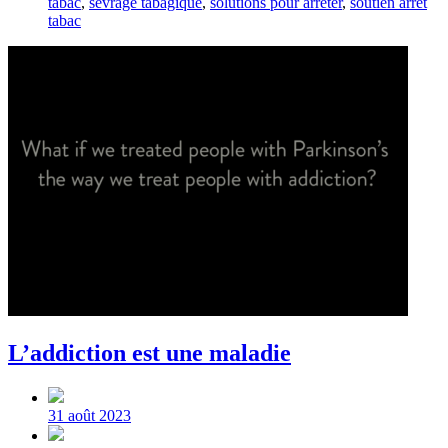
tabac
,
sevrage tabagique
,
solutions pour arrêter
,
soutien arrêt
tabac
L’addiction est une maladie
Post
date
31 août 2023