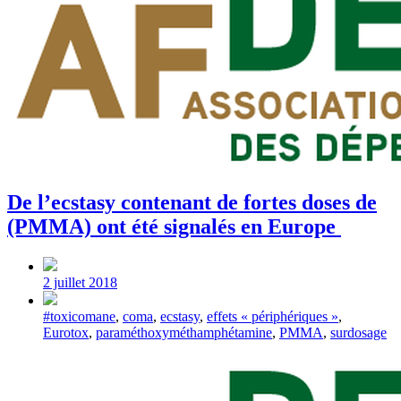
De l’ecstasy contenant de fortes doses de
(PMMA) ont été signalés en Europe
Post
date
2 juillet 2018
Tagged
#toxicomane
,
coma
,
ecstasy
,
effets « périphériques »
,
with
Eurotox
,
paraméthoxyméthamphétamine
,
PMMA
,
surdosage