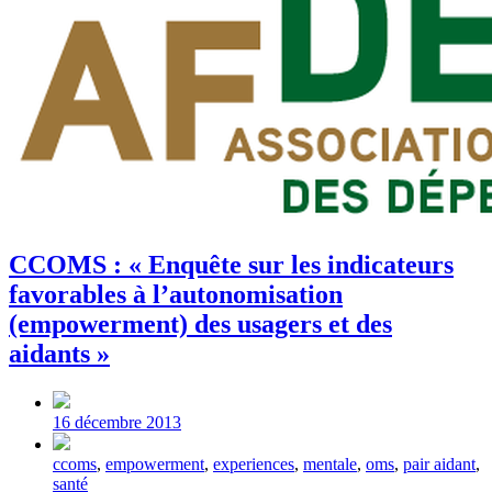
CCOMS : « Enquête sur les indicateurs
favorables à l’autonomisation
(empowerment) des usagers et des
aidants »
Post
date
16 décembre 2013
Tagged
ccoms
,
empowerment
,
experiences
,
mentale
,
oms
,
pair aidant
,
with
santé