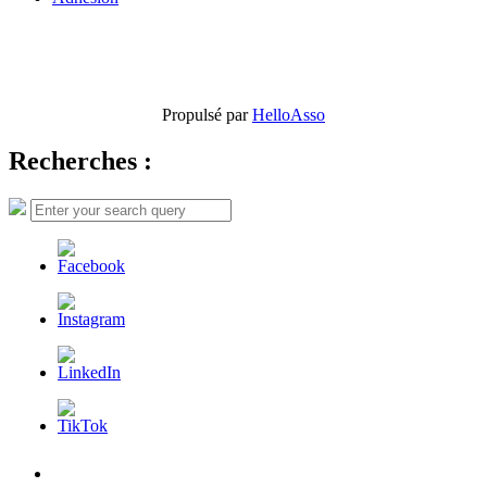
Propulsé par
HelloAsso
Recherches :
Search
Search
for:
L’AFDER