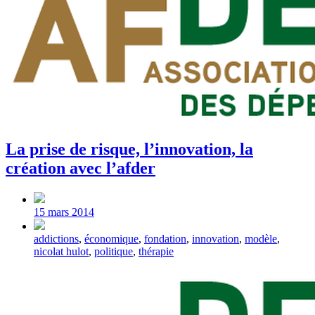
La prise de risque, l’innovation, la
création avec l’afder
Post
date
15 mars 2014
Tagged
addictions
,
économique
,
fondation
,
innovation
,
modèle
,
with
nicolat hulot
,
politique
,
thérapie