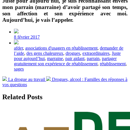
Juste pour aujourd’hui, je suis reconnaissant envers
mon parrain (marraine) d’avoir partagé son temps,
son affection et son expérience avec moi.
Aujourd’hui, je vais l’appeler.
Post
date
8 février 2017
Tagged
afder
,
associations d'usagers en rétablissement
,
demander de
with
l’aide
,
des gens chaleureux
,
drogues
,
extraordinaires
,
Juste
pour aujourd’hui
,
marraine
,
pair aidant
,
parrain
,
partager
gratuitement son expérience de rétablissement
,
rétablissement
,
sages
Previous
Next
La drogue au travail
Drogues, alcool : Familles des réponses à
post:
post:
vos questions
Related Posts