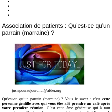
c’est
Nos
quoi
Actions
Nous
?
Aider
Nous
Contacter
Adhésion
Association de patients : Qu’est-ce qu’un
parrain (marraine) ?
justepouraujourdhui@afder.org
Qu’est-ce qu’un parrain (marraine) ? Vous le savez : c’est
cette
personne gentille avec qui vous êtes allé prendre un café après
votre première réunion
. C’est cette âme généreuse qui à tout