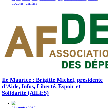
troubles
,
usagers
Ile Maurice : Brigitte Michel, présidente
d’Aide, Infos, Liberté, Espoir et
Solidarité (AILES)
Post
date
26 janvier 2017