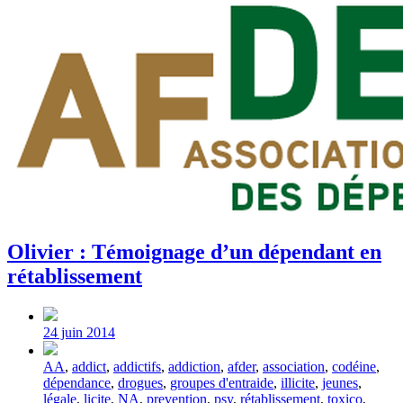
Olivier : Témoignage d’un dépendant en
rétablissement
Post
date
24 juin 2014
Tagged
AA
,
addict
,
addictifs
,
addiction
,
afder
,
association
,
codéine
,
with
dépendance
,
drogues
,
groupes d'entraide
,
illicite
,
jeunes
,
légale
,
licite
,
NA
,
prevention
,
psy
,
rétablissement
,
toxico
,