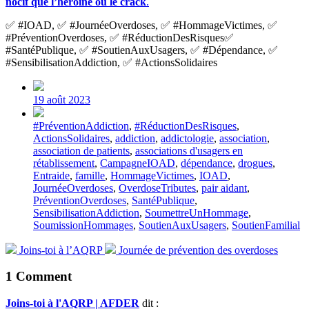
nocif que l’héroïne ou le crack
.
✅ #IOAD, ✅ #JournéeOverdoses, ✅ #HommageVictimes, ✅
#PréventionOverdoses, ✅ #RéductionDesRisques✅
#SantéPublique, ✅ #SoutienAuxUsagers, ✅ #Dépendance, ✅
#SensibilisationAddiction, ✅ #ActionsSolidaires
Post
date
19 août 2023
Tagged
#PréventionAddiction
,
#RéductionDesRisques
,
with
ActionsSolidaires
,
addiction
,
addictologie
,
association
,
association de patients
,
associations d'usagers en
rétablissement
,
CampagneIOAD
,
dépendance
,
drogues
,
Entraide
,
famille
,
HommageVictimes
,
IOAD
,
JournéeOverdoses
,
OverdoseTributes
,
pair aidant
,
PréventionOverdoses
,
SantéPublique
,
SensibilisationAddiction
,
SoumettreUnHommage
,
SoumissionHommages
,
SoutienAuxUsagers
,
SoutienFamilial
Previous
Next
Joins-toi à l’AQRP
Journée de prévention des overdoses
post:
post:
1 Comment
Joins-toi à l'AQRP | AFDER
dit :