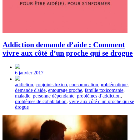
Addiction demande d’aide : Comment
vivre aux côté d’un proche qui se drogue
Post
date
6 janvier 2017
Tagged
addiction
,
conjoints toxico
,
consommation problématique
,
with
demande d'aide
,
entourage proche
,
famille toxicomanie
,
maladie
,
personne dépendante
,
problèmes d’addiction
,
problèmes de cohabitation
,
vivre aux côté d'un proche qui se
drogue