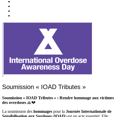
c’est
Nos
quoi
Actions
Nous
?
Aider
Nous
Contacter
Adhésion
Soumission « IOAD Tributes »
Soumission « IOAD Tributes » : Rendre hommage aux victimes
des overdoses
🙏💔
La soumission des
hommages
pour la
Journée Internationale de
Sensibilisation aux Surdoses
(
IOAD
) est un acte essentiel. Elle