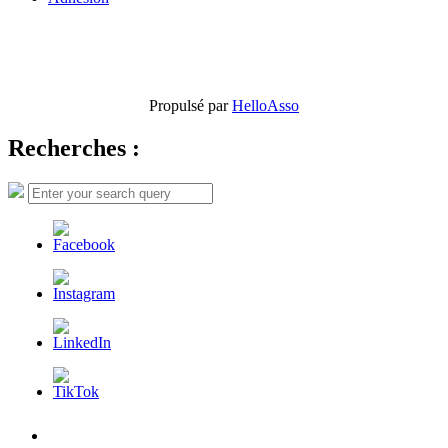
Propulsé par
HelloAsso
Recherches :
Search
Search
for:
L’AFDER