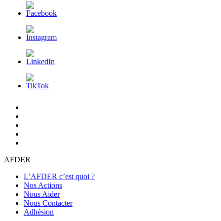
L’AFDER
c’est
Nos
quoi
Actions
Nous
?
Aider
Nous
Contacter
Adhésion
AFDER
L’AFDER c’est quoi ?
Nos Actions
Nous Aider
Nous Contacter
Adhésion