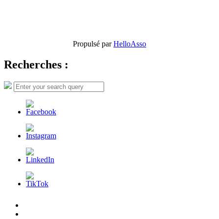
Propulsé par
HelloAsso
Recherches :
Search
Search
for:
L’AFDER
c’est
Nos