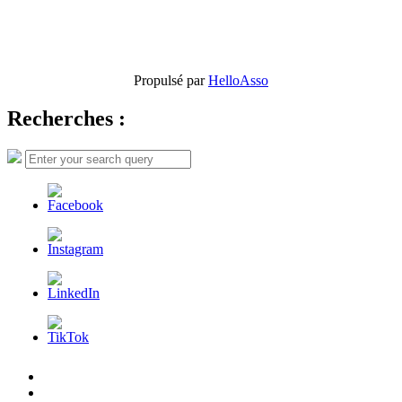
Propulsé par
HelloAsso
Recherches :
Search
Search
for:
L’AFDER
c’est
Nos