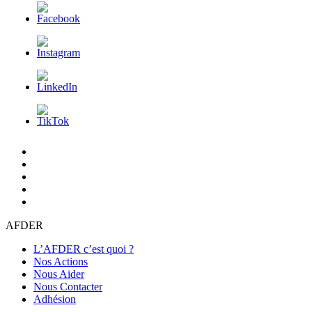
L’AFDER
c’est
Nos
quoi
Actions
Nous
?
Aider
Nous
Contacter
Adhésion
AFDER
L’AFDER c’est quoi ?
Nos Actions
Nous Aider
Nous Contacter
Adhésion