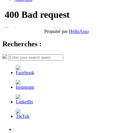
Propulsé par
HelloAsso
Recherches :
Search
Search
for:
L’AFDER