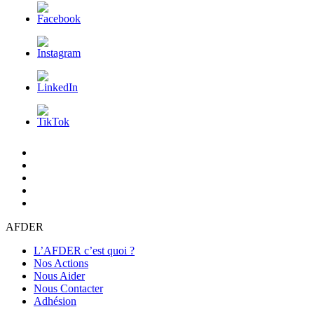
L’AFDER
c’est
Nos
quoi
Actions
Nous
?
Aider
Nous
Contacter
Adhésion
AFDER
L’AFDER c’est quoi ?
Nos Actions
Nous Aider
Nous Contacter
Adhésion