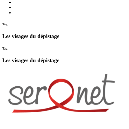
quoi
Actions
Nous
?
Aider
Nous
Contacter
Adhésion
Tag
Les visages du dépistage
Tag
Les visages du dépistage