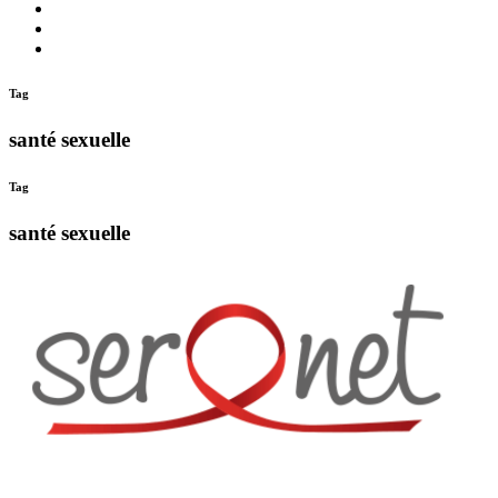
quoi
Actions
Nous
?
Aider
Nous
Contacter
Adhésion
Tag
santé sexuelle
Tag
santé sexuelle