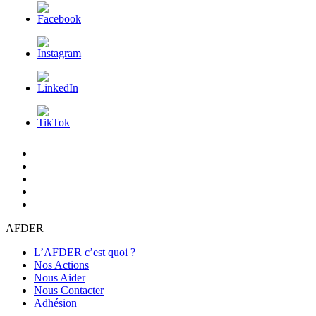
L’AFDER
c’est
Nos
quoi
Actions
Nous
?
Aider
Nous
Contacter
Adhésion
AFDER
L’AFDER c’est quoi ?
Nos Actions
Nous Aider
Nous Contacter
Adhésion